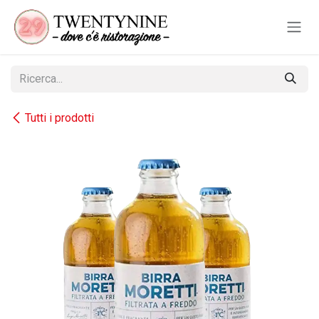
Passa al contenuto
Tutti i prodotti