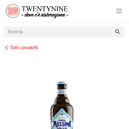
Passa al contenuto
Tutti i prodotti