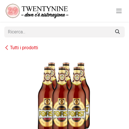
Passa al contenuto
Tutti i prodotti