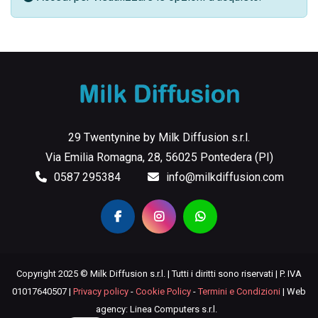
29 Twentynine by Milk Diffusion s.r.l.
Via Emilia Romagna, 28, 56025 Pontedera (PI)
0587 295384
info@milkdiffusion.com
Copyright 2025 © Milk Diffusion s.r.l. | Tutti i diritti sono riservati | P. IVA
01017640507 |
Privacy policy
-
Cookie Policy
-
Termini e Condizioni
| Web
agency: Linea Computers s.r.l.