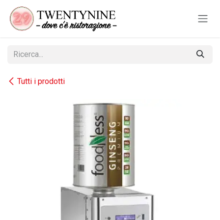
Passa al contenuto
Tutti i prodotti