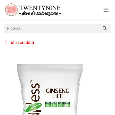
Passa al contenuto
Tutti i prodotti