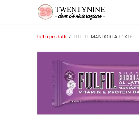
Passa al contenuto
Tutti i prodotti
FULFIL MANDORLA T1X15