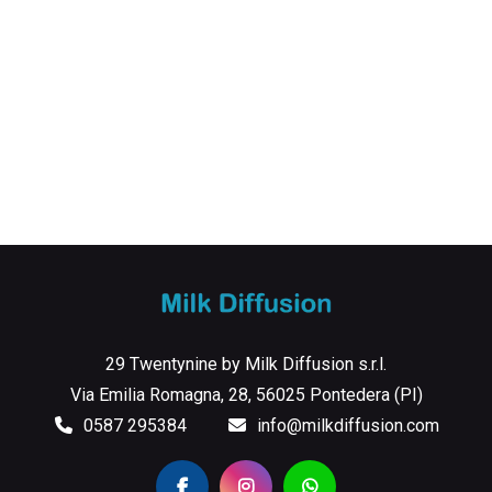
29 Twentynine by Milk Diffusion s.r.l.
Via Emilia Romagna, 28, 56025 Pontedera (PI)
0587 295384
info@milkdiffusion.com