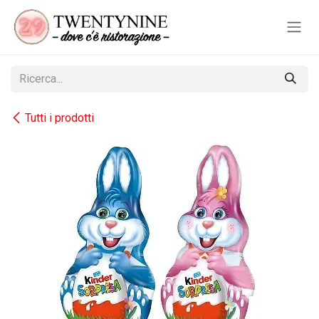
Passa al contenuto
Tutti i prodotti