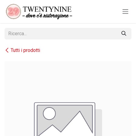
Passa al contenuto
Tutti i prodotti