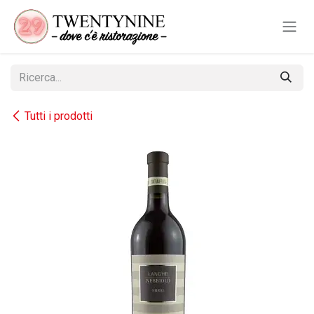
Passa al contenuto
Tutti i prodotti