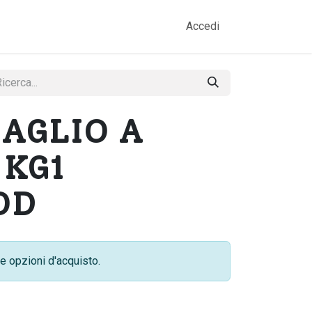
amo
Prodotti
Gallery
Contatti
Accedi
 AGLIO A
 KG1
OD
e opzioni d'acquisto.