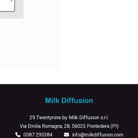
29 Twentynine by Milk Diffusion s.r.l.
Via Emilia Romagna, 28, 56025 Pontedera (PI)
0587 295384
info@milkdiffusion.com