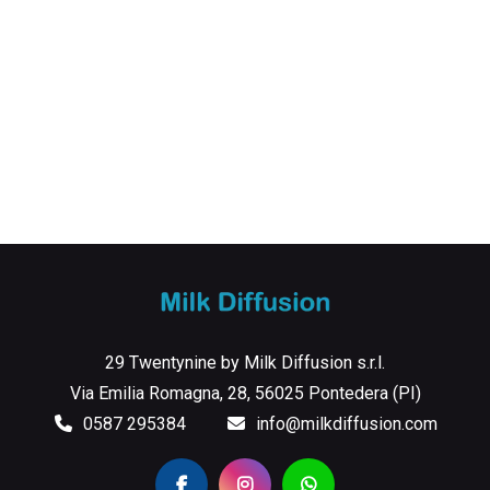
29 Twentynine by Milk Diffusion s.r.l.
Via Emilia Romagna, 28, 56025 Pontedera (PI)
0587 295384
info@milkdiffusion.com