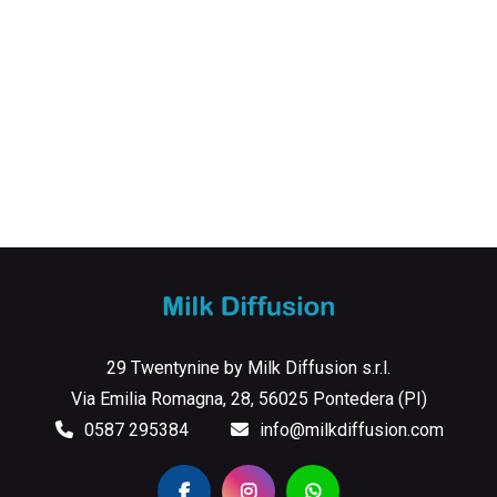
29 Twentynine by Milk Diffusion s.r.l.
Via Emilia Romagna, 28, 56025 Pontedera (PI)
0587 295384
info@milkdiffusion.com