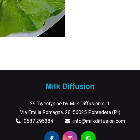
29 Twentynine by Milk Diffusion s.r.l.
Via Emilia Romagna, 28, 56025 Pontedera (PI)
0587 295384
info@milkdiffusion.com