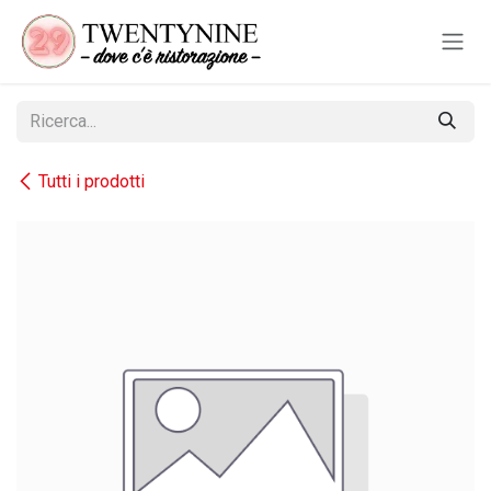
Passa al contenuto
Tutti i prodotti