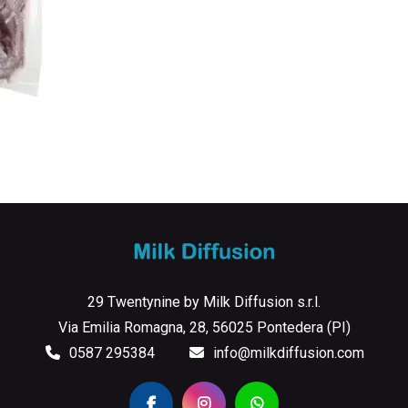
29 Twentynine by Milk Diffusion s.r.l.
Via Emilia Romagna, 28, 56025 Pontedera (PI)
0587 295384
info@milkdiffusion.com