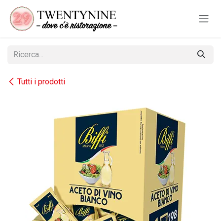
Passa al contenuto
Tutti i prodotti