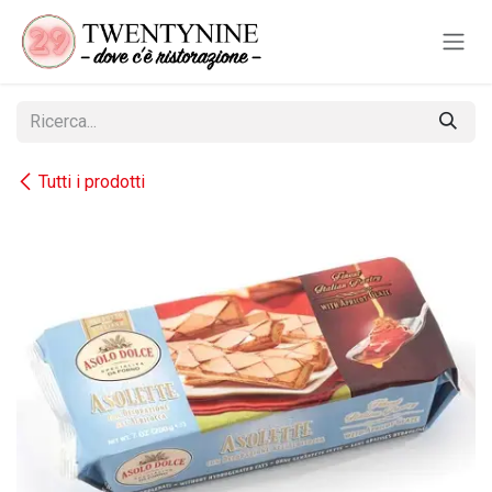
Passa al contenuto
Tutti i prodotti