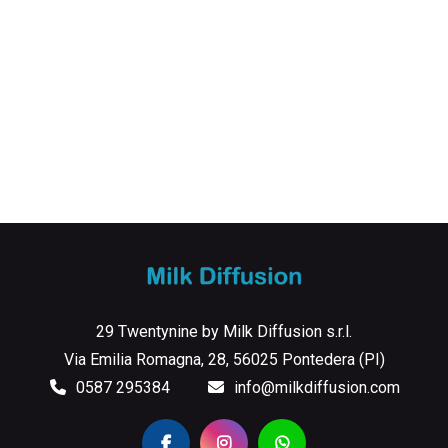
29 Twentynine by Milk Diffusion s.r.l.
Via Emilia Romagna, 28, 56025 Pontedera (PI)
0587 295384
info@milkdiffusion.com