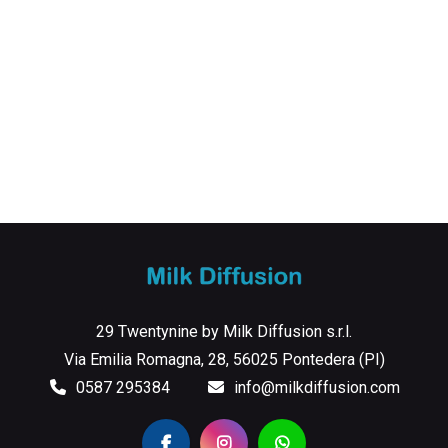
29 Twentynine by Milk Diffusion s.r.l.
Via Emilia Romagna, 28, 56025 Pontedera (PI)
0587 295384
info@milkdiffusion.com