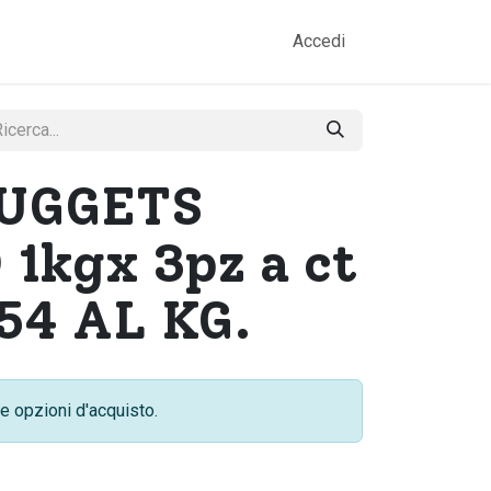
amo
Prodotti
Gallery
Contatti
Accedi
NUGGETS
1kgx 3pz a ct
54 AL KG.
e opzioni d'acquisto.