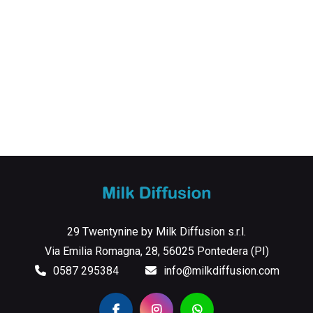
29 Twentynine by Milk Diffusion s.r.l.
Via Emilia Romagna, 28, 56025 Pontedera (PI)
0587 295384
info@milkdiffusion.com