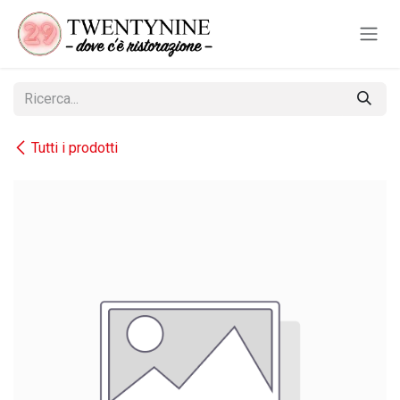
Passa al contenuto
Tutti i prodotti