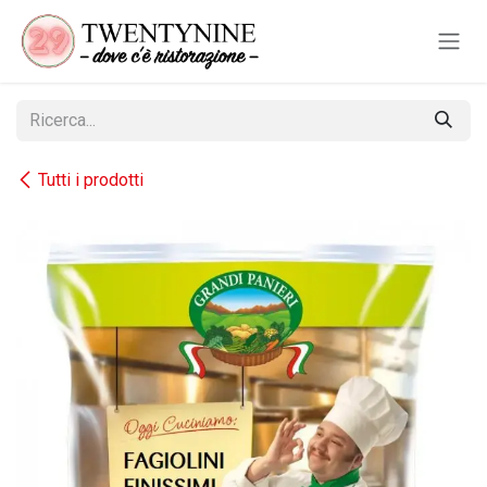
Passa al contenuto
Tutti i prodotti