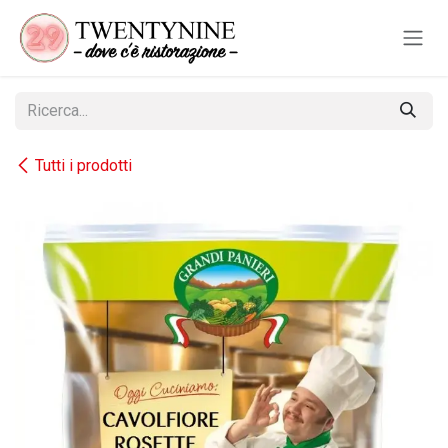
Passa al contenuto
Tutti i prodotti