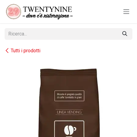
Passa al contenuto
Tutti i prodotti