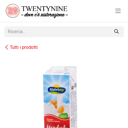
Passa al contenuto
Tutti i prodotti