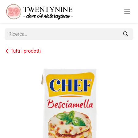
Passa al contenuto
Tutti i prodotti