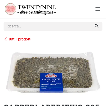
Passa al contenuto
Tutti i prodotti