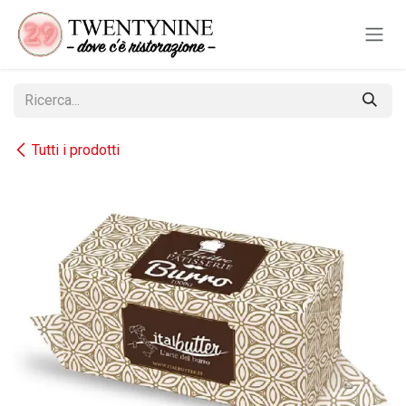
Passa al contenuto
Tutti i prodotti